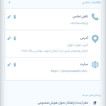
اطلاعات تماس
تلفن تماس
+982191001955
آدرس
ایران
، تهران
، تهران
خیابان ولیعصر، پایین تر از خیابان شهید بهشتی، پلاک ۲۰۵۱
سایت
https://pouyarasaneh.com/
پروفایل‌های مرتبط
مغز آینده | راهکار تحول هوش مصنوعی