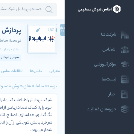
اطلس هوش مصنوعی
ادعای
پردازش اط
گزارش
مالکیت
شرکت‌ها
توسعه ساما
اشخاص
مستقر در
ایران
، ت
عمومی هوش مص
مراکز آموزشی
معرفی
نقش‌ها
اطلاعات تماس
لیست‌ها
توسعه سامانه های هوش مصنوعی
اخبار
خود را به کمک تعداد زیادی از اف
حوزه‌های فعالیت
تگ‌گذاری، جداسازی، اصلاح، انتخا
هر فرد بخش کوچکی از آن را انجا
‌شمار می‌رود.