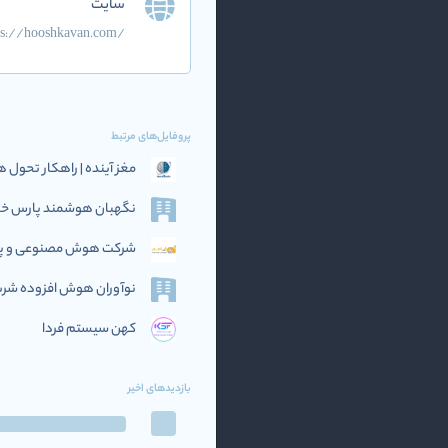
سایت
ps://hooshkavan.com/
پروفایل‌های مرتبط
مغز آینده | راهکار تحو
نگهبان هوشمند پارس خاو
شرکت هوش مصنوعی و پرد
نوآوران هوش افزوده‌ شریف (if AI
کهن سیستم فردا
بازدیدهای اخیر