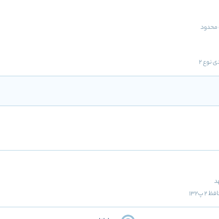
محدود
ی نوع 2
د