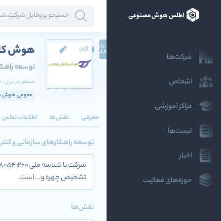
اطلس هوش مصنوعی
ادعای
هوش کاو
گزارش
مالکیت
شرکت‌ها
توسعه راهکا
اشخاص
مستقر در
ایران
، 
عمومی هوش مص
مراکز آموزشی
معرفی
نقش‌ها
اطلاعات تماس
لیست‌ها
توسعه راهکارهای سازمانی و کنت
اخبار
تشخیص چهره و... است.
حوزه‌های فعالیت
نقش‌ها