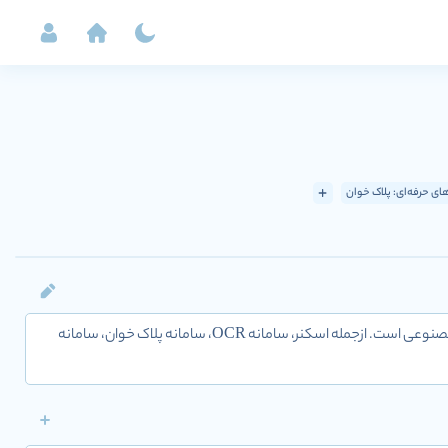
های حرفه‌ای: پلاک خوان
شرکت با شناسه ملی 10380541220 توسعه دهنده راهکارهای سازمانی و کنترل ترافیک و تجمع مبتنی بر هوش مصنوعی است. ازجمله اسکنر، سامانه OCR، سامانه پلاک خوان، سامانه