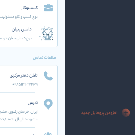
کسب‌وکار
نوع کسب و کار:
مسئولیت 
دانش بنیان
نوع دانش بنیان: تولید
اطلاعات تماس
تلفن دفتر مرکزی
+985136099979
آدرس
ایران
، خراسان رضوی
، مشه
افزودن پروفایل جدید
مشهد،جلال آل احمد 68 حافظ 2 پ132