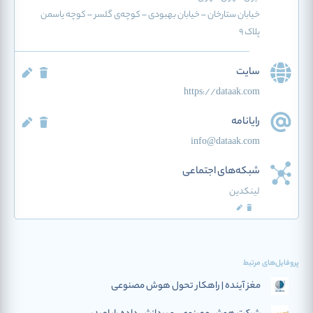
خیابان ستارخان – خیابان بهبودی – کوچه‌ی گلسر – کوچه یاسمن
پلاک ۹
سایت
https://dataak.com
رایانامه
info@dataak.com
شبکه‌های اجتماعی
لینکدین
پروفایل‌های مرتبط
مغز آینده | راهکار تحول هوش مصنوعی