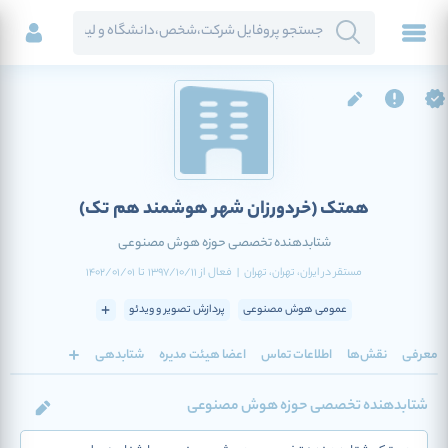
همتک
(خردورزان شهر هوشمند هم تک)
شتابدهنده تخصصی حوزه هوش مصنوعی
مستقر در
ایران
، تهران
، تهران
|
فعال
از
1397/10/11
تا
1402/01/01
عمومی هوش مصنوعی
پردازش تصویر و ویدئو
معرفی
نقش‌ها
اطلاعات تماس
اعضا هیئت مدیره
شتابدهی
شتابدهنده تخصصی حوزه هوش مصنوعی