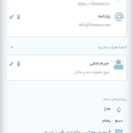
https://finnova.ir/
رایانامه
info@finnova.com
اعضا هیئت مدیره
مریم نجفی
نوع عضویت:
مدیر عامل
پروفایل‌های مرتبط
هارا
رهام
گروه توسعه کسب و کار ارزش آفرین شریف