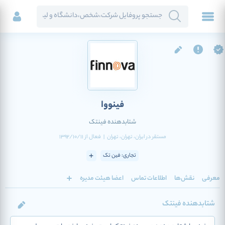
فینووا
شتابدهنده فینتک
مستقر در
ایران
، تهران
، تهران
|
فعال
از
1392/10/11
تجاری: فین تک
معرفی
نقش‌ها
اطلاعات تماس
اعضا هیئت مدیره
شتابدهنده فینتک