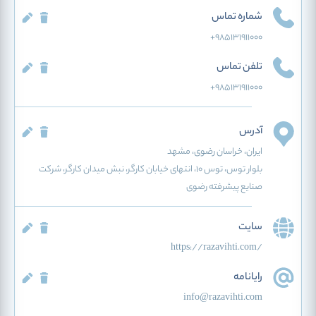
شماره تماس
+985131911000
تلفن تماس
+985131911000
آدرس
ایران
، خراسان رضوی
، مشهد
بلوار توس، توس ۱۰، انتهای خیابان کارگر، نبش میدان کارگر، شرکت
صنایع پیشرفته رضوی
سایت
https://razavihti.com/
رایانامه
info@razavihti.com