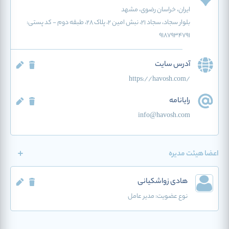
ایران
، خراسان رضوی
، مشهد
بلوار سجاد، سجاد ۲۱، نبش امین ۲، پلاک ۲۸، طبقه دوم - کد پستی:
۹۱۸۷۹۳۴۷۹۱
آدرس سایت
https://havosh.com/
رایانامه
info@havosh.com
اعضا هیئت مدیره
هادی زواشکیانی
نوع عضویت:
مدیر عامل