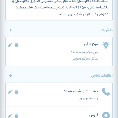
شتابدهنده تحلیلگران که با نام رسمی گسترش فناوری تحلیلگران و
با شناسه ملی 14011466500 به ثبت رسیده است، یک شتابدهنده
عمومی مستقر در شهر تبریز است.
نقش‌ها
مرکز نوآوری
نوع مرکز:
شتابدهنده
شکل تمرکز: عمومی
اطلاعات تماس
دفتر مرکزی شتابدهنده
+984133371441
آدرس