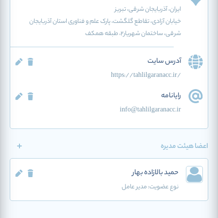
ایران
، آذربایجان شرقی
، تبریز
خیابان آزادی، تقاطع گلگشت، پارک علم و فناوری استان آذربایجان
شرقی، ساختمان شهریار2، طبقه همکف
آدرس سایت
https://tahlilgaranacc.ir/
رایانامه
info@tahlilgaranacc.ir
اعضا هیئت مدیره
حمید بالازاده بهار
نوع عضویت:
مدیر عامل