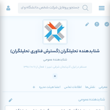
شتابدهنده تحلیلگران
(گسترش فناوری تحلیلگران)
شتابدهنده عمومی
مستقر در
ایران
، آذربایجان شرقی
، تبریز
|
فعال
از
1398/10/11
معرفی
نقش‌ها
اطلاعات تماس
اعضا هیئت مدیره
شتابدهنده عمومی