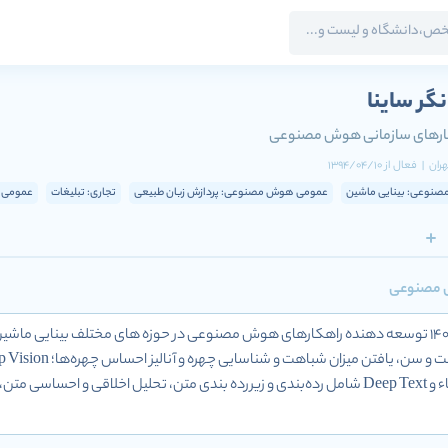
ر ساینا
ارهای سازمانی هوش مصنوعی
هران
|
فعال
از
1394/04/10
نوعی: بینایی ماشین
عمومی هوش مصنوعی: پردازش زبان طبیعی
تجاری: تبلیغات
عمومی 
ش مصنوعی
برچسب‌زنى رنگ و تشخیص اشیاء و Deep Text شامل رده‌بندى و زیررده بندى متن، تحل