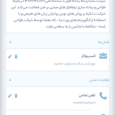
شرکت سایا ارتباط یگانه افزار با شناسه ملی 14006928831 در زمینه
طراحی و پیاده سازی نرم‌افزار های مبتنی بر متن فعالیت می‌کند. این
شرکت با تکیه بر روش های نوین پردازش زبان های طبیعی و با
استفاده از الگوریتم های روز دنیا – که بعضا توسط شرکت طراحی
شده – مکالمه با ماشین را به سطحی فرات
نقش‌ها
کسب‌وکار
نوع کسب و کار:
مسئولیت محدود
اطلاعات تماس
تلفن تماس
+982633521531