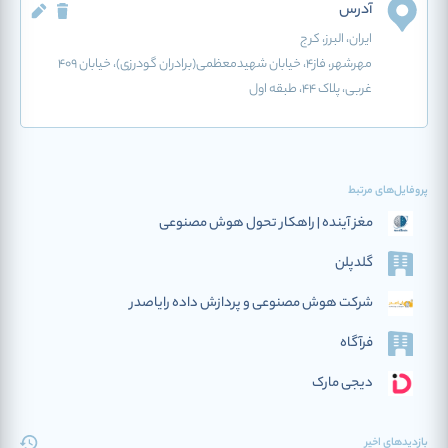
آدرس
ایران
، البرز
، کرج
مهرشهر، فاز4، خیابان شهیدمعظمی(برادران گودرزی)، خیابان 409
غربی، پلاک 44، طبقه اول
پروفایل‌های مرتبط
مغز آینده | راهکار تحول هوش مصنوعی
گلدپلن
شرکت هوش مصنوعی و پردازش داده رایاصدر
فرآگاه
دیجی مارک
بازدیدهای اخیر