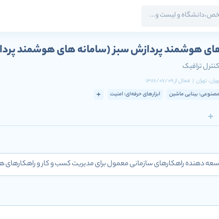
های هوشمند پردازش سبز
(سامانه های هوشمند پردا
نترل ترافیک
هران
، تهران
|
فعال
از
1386/07/09
نوعی: بینایی ماشین
ابزارهای حرفه‌ای: امنیت
ه دهنده راهکارهای سازمانی معمول برای مدیریت کسب و کار و راهکارهای ه