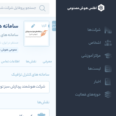
اطلس هوش مصنوعی
ادعای
سامانه 
گزارش
مالکیت
شرکت‌ها
سامانه های ک
اشخاص
مستقر در
ایران
، ت
عمومی هوش مص
مراکز آموزشی
معرفی
نقش‌ها
اطلاعات تماس
لیست‌ها
سامانه های کنترل ترافیک
اخبار
شرکت هوشمند پردازش سبز توسع
حوزه‌های فعالیت
نقش‌ها