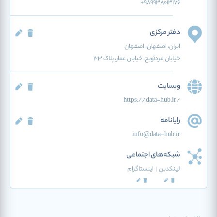
+989938013176
دفتر مرکزی
ایران
، اصفهان
، اصفهان
خیابان مردآویج، خیابان عمار، پلاک 33
وبسایت
https://data-hub.ir/
رایانامه
info@data-hub.ir
شبکه‌های اجتماعی
لینکدین
|
اینستاگرام