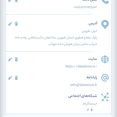
تلفن ثابت
+982833645163
آدرس
ایران
، قزوین
پارک علم و فناوری استان قزوین، ساختمان دکتر صالحی، واحد ۱۰۸،
شرکت دانش بنیان هوش داده مهتاب
سایت
https://datamoon.ir/
رایانامه
info@datamoon.ir
شبکه‌های اجتماعی
اینستاگرام