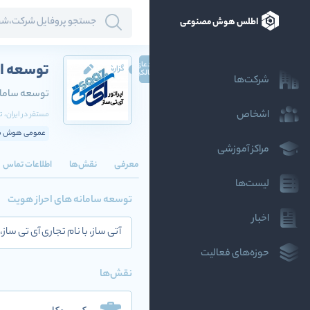
اطلس هوش مصنوعی
ادعای
توسعه اط
گزارش
مالکیت
شرکت‌ها
توسعه سامان
اشخاص
مستقر در
ایران
، ت
عمومی هوش مص
مراکز آموزشی
معرفی
نقش‌ها
اطلاعات تماس
لیست‌ها
توسعه سامانه های احراز هویت
اخبار
آتی ساز، با نام تجاری آی تی ساز، با شناسه ملی 14008019700، توسعه دهنده سامانه های
حوزه‌های فعالیت
نقش‌ها