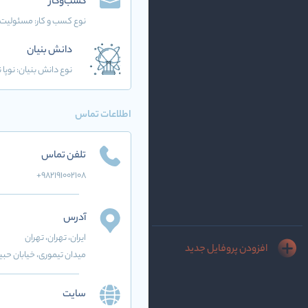
کسب‌وکار
نوع کسب و کار:
مسئولیت 
دانش بنیان
نوع دانش بنیان: نوپا نو
اطلاعات تماس
تلفن تماس
+982191002108
آدرس
ایران
، تهران
، تهران
افزودن پروفایل جدید
میدان تیموری، خیابان حبی
سایت