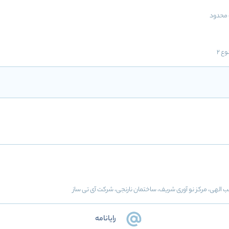
محدود
ع 2
ب الهی، مرکز نو آوری شریف، ساختمان نارنجی، شرکت آی تی ساز
رایانامه