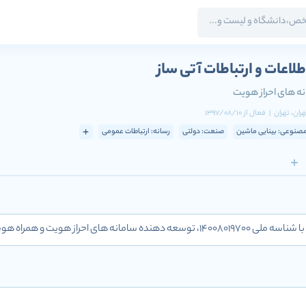
لاعات و ارتباطات آتی ساز
ه های احراز هویت
هران
، تهران
|
فعال
از
1397/08/10
نوعی: بینایی ماشین
صنعت: دولتی
رسانه: ارتباطات عمومی
 احراز هویت و همراه هوشمند بورسی است.