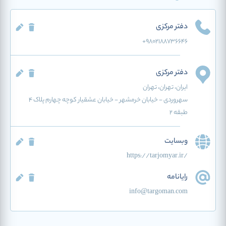
دفتر مرکزی
+98۰۲۱۸۸۷۳۶۶۴۶
دفتر مرکزی
ایران
، تهران
، تهران
سهروردی - خیابان خرمشهر - خیابان عشقیار کوچه چهارم پلاک ۴
طبقه ۲
وبسایت
https://tarjomyar.ir/
رایانامه
info@targoman.com