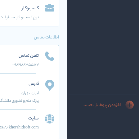
کسب‌وکار
نوع کسب و کار:
مسئولیت 
اطلاعات تماس
تلفن تماس
+982188355127
آدرس
ایران
، تهران
پارک علم و فناوری دانشگا
افزودن پروفایل جدید
سایت
ps://khorshidsoft.com