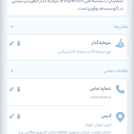
اسمارتاپ با شناسه ملی 14005946170 سرمایه گذار خطرپذیر شرکتی
در اکوسیستم نوآوری است.
نقش‌ها
سرمایه گذار
نوع سرمایه گذار:
سرمایه گذار شرکتی
اطلاعات تماس
شماره تماس
+9828426206
آدرس
ایران
، تهران
، تهران
خیابان طرشت، میدان تیموری ،تقاطع خیابان اکبری و صالحی، برج