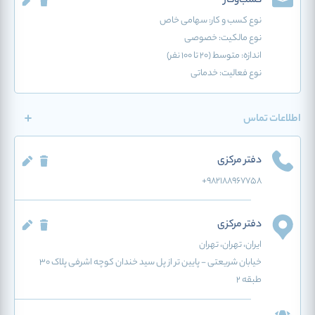
کسب‌وکار
نوع کسب و کار:
سهامی خاص
نوع مالکیت: خصوصی
اندازه: متوسط (20 تا 100 نفر)
نوع فعالیت:
خدماتی
اطلاعات تماس
دفتر مرکزی
+982188967758
دفتر مرکزی
ایران
، تهران
، تهران
خیابان شریعتی - پایین تر از پل سید خندان کوچه اشرفی پلاک 30
طبقه 2