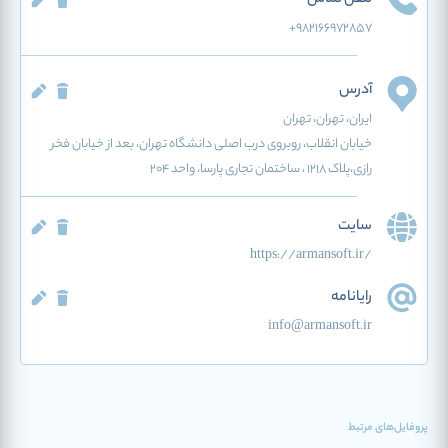
تلفن تماس
+982166972857
آدرس
ایران
، تهران
، تهران
خیابان انقلاب، روبروی درب اصلی دانشگاه تهران، بعد از خیابان فخر
رازی،پلاک ۱۲۱۸ ، ساختمان تجاری پارسا، واحد ۲۰۴
سایت
https://armansoft.ir/
رایانامه
info@armansoft.ir
پروفایل‌های مرتبط