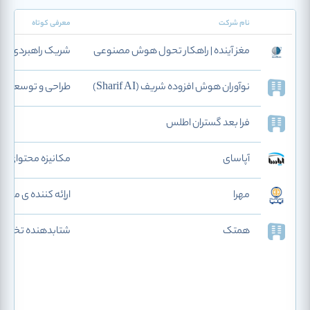
نام شرکت
معرفی کوتاه
مغز آینده | راهکار تحول هوش مصنوعی
شریک راهبردی سا
نوآوران هوش افزوده‌ شریف (Sharif AI)
طراحی و توسعه‌ی 
فرا بعد گستران اطلس
آپاسای
مکانیزه محتوای رسا
مهرا
اراِئه کننده ی م
همتک
شتابدهنده تخصص