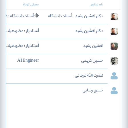
نام شخص
معرفی کوتاه
دکتر افشین رشید _ اُستاد دانشگاه
🔴 اُستاد دانشگاه ؛ عضو
دکتر افشین رشید
اُستادیار ؛ عضو هیات عل
افشین رشید
اُستادیار ؛ عضو هیات عل
حسین کریمی
AI Engineer
نصرت الله فرقانی
خسرو رضایی