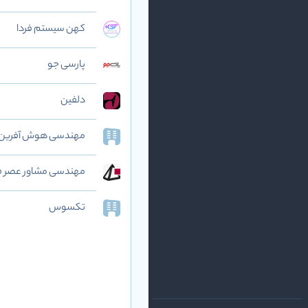
کهن سیستم فردا
پارسی جو
دلفین
مهندسی هوش آفرین ر
مهندسی مشاور عصر ف
تکسوس