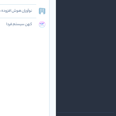
نوآوران هوش افزوده‌ شریف (AI
کهن سیستم فردا