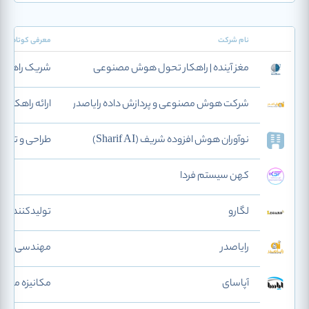
نام شرکت
معرفی کوتاه
مغز آینده | راهکار تحول هوش مصنوعی
شریک راهبرد
شرکت هوش مصنوعی و پردازش داده رایاصدر
ارائه راهکار
نوآوران هوش افزوده‌ شریف (Sharif AI)
طراحی و توسع
کهن سیستم فردا
لگارو
تولیدکننده تج
رایاصدر
مهندسی داده
آپاسای
مکانیزه محتوا