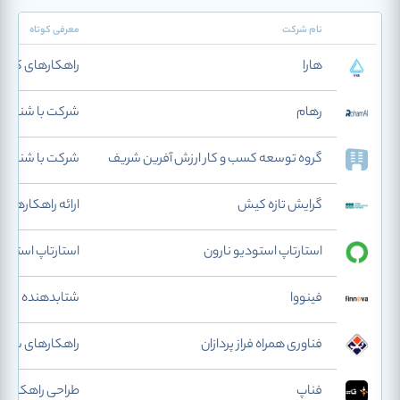
نام شرکت
معرفی کوتاه
هارا
راهکارهای کنترل
رهام
شرکت با شناسه ملی 3980
گروه توسعه کسب و کار ارزش آفرین شریف
شرکت با شناسه ملی 1862
گرایش تازه کیش
ارائه راهکارهای 
استارتاپ استودیو نارون
استارتاپ استودی
فینووا
شتابدهنده فین
فناوری همراه فراز پردازان
راهکارهای سازما
فناپ
طراحی راهکارها