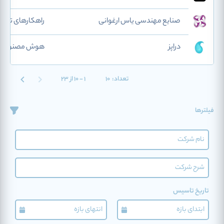
صنایع مهندسی یاس ارغوانی
راهکارهای تجار
دراپز
هوش مصنوعی د
تعداد:
10
1 - 10 از 23
فیلترها
تاریخ تاسیس