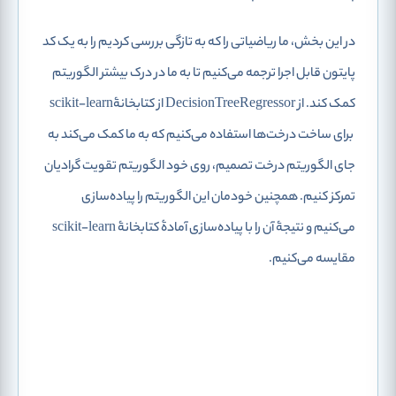
در این بخش، ما ریاضیاتی را که به تازگی بررسی کردیم را به یک کد
پایتون قابل اجرا ترجمه می‌کنیم تا به ما در درک بیشتر الگوریتم
کمک کند. از DecisionTreeRegressor از کتابخانۀscikit-learn
برای ساخت درخت‌ها استفاده می‌کنیم که به ما کمک می‌کند به
جای الگوریتم درخت تصمیم، روی خود الگوریتم تقویت گرادیان
تمرکز کنیم. همچنین خودمان این الگوریتم را پیاده‌سازی
می‌کنیم و نتیجۀ آن را با پیاده‌سازی آمادۀ کتابخانۀ scikit-learn
مقایسه می‌کنیم.