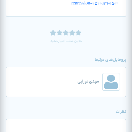
regression-2520a34a502
به این مطلب امتیاز دهید
پروفایل‌های مرتبط
مهدی نورایی
نظرات